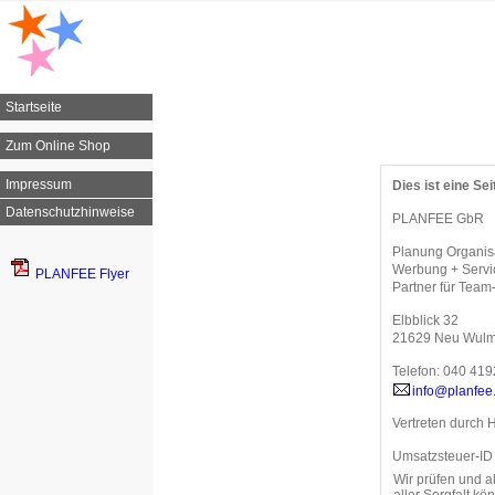
Startseite
Zum Online Shop
Impressum
Dies ist eine Sei
Datenschutzhinweise
PLANFEE GbR
Planung Organisa
Werbung + Servi
PLANFEE Flyer
Partner für Team
Elbblick 32
21629 Neu Wulm
Telefon: 040 41
info@planfee
Vertreten durch 
Umsatzsteuer-ID
Wir prüfen und a